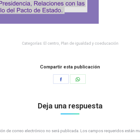
Categorías:
El centro
,
Plan de igualdad y coeducación
Compartir esta publicación
Share
Share
on
on
Facebook
WhatsApp
Deja una respuesta
ción de correo electrónico no será publicada. Los campos requeridos están 