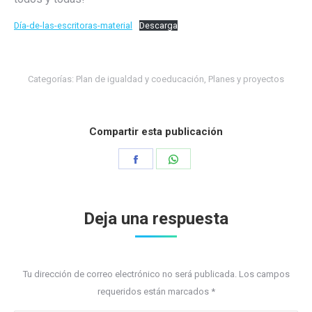
Día-de-las-escritoras-material
Descarga
Categorías:
Plan de igualdad y coeducación
,
Planes y proyectos
Compartir esta publicación
Share
Share
on
on
Facebook
WhatsApp
Deja una respuesta
Tu dirección de correo electrónico no será publicada. Los campos
requeridos están marcados
*