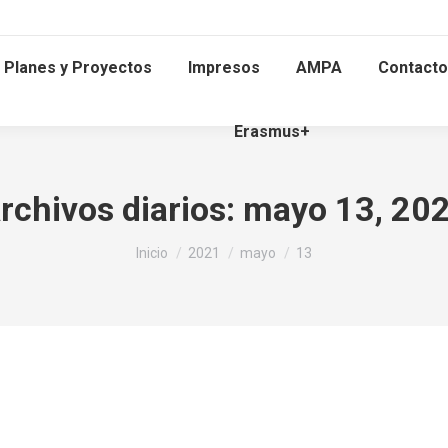
Planes y Proyectos
Impresos
AMPA
Contacto
Erasmus+
rchivos diarios:
mayo 13, 20
Estás aquí:
Inicio
2021
mayo
13