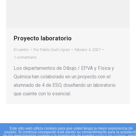
Proyecto laboratorio
El centro
Por
Pablo Guil López
febrero 4, 2021
1 comentario
Los departamentos de Dibujo / EPVA y Física y
Química han colaborado en un proyecto con el
alumnado de 4 de ESO, diseñando un laboratorio
que cuente con lo esencial.
Este sitio web utiliza cookies para que usted tenga la mejor experiencia de
usuario. Si continúa navegando está dando su consentimiento para la aceptaci
IES Mediterráneo Garrucha
de las mencionadas cookies y la aceptación de nuestra
política de cookies
, pinc