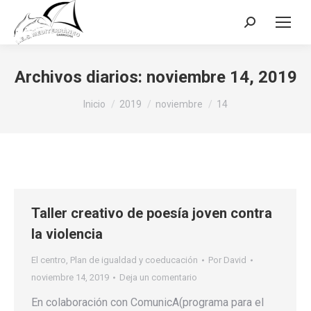
Buscar:
Archivos diarios:
noviembre 14, 2019
Estás aquí:
Inicio
2019
noviembre
14
Taller creativo de poesía joven contra
la violencia
El centro
,
Plan de igualdad y coeducación
Por
David
noviembre 14, 2019
Deja un comentario
En colaboración con ComunicA(programa para el