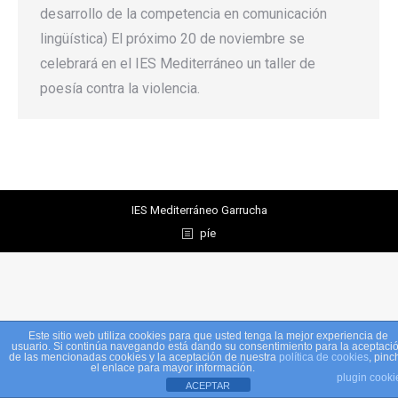
desarrollo de la competencia en comunicación
lingüística) El próximo 20 de noviembre se
celebrará en el IES Mediterráneo un taller de
poesía contra la violencia.
IES Mediterráneo Garrucha
píe
Este sitio web utiliza cookies para que usted tenga la mejor experiencia de
usuario. Si continúa navegando está dando su consentimiento para la aceptaci
de las mencionadas cookies y la aceptación de nuestra
política de cookies
, pinc
el enlace para mayor información.
plugin cooki
ACEPTAR