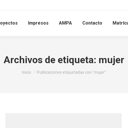
royectos
Impresos
AMPA
Contacto
Matríc
Archivos de etiqueta:
mujer
Estás aquí:
Inicio
Publicaciones etiquetadas con "mujer"