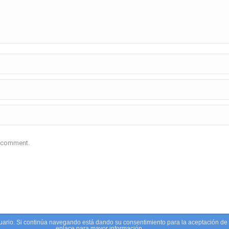
I comment.
usuario. Si continúa navegando está dando su consentimiento para la aceptación d
enlace para mayor información.