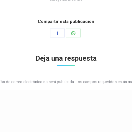
Compartir esta publicación
Share
Share
on
on
Facebook
WhatsApp
Deja una respuesta
ción de correo electrónico no será publicada. Los campos requeridos están 