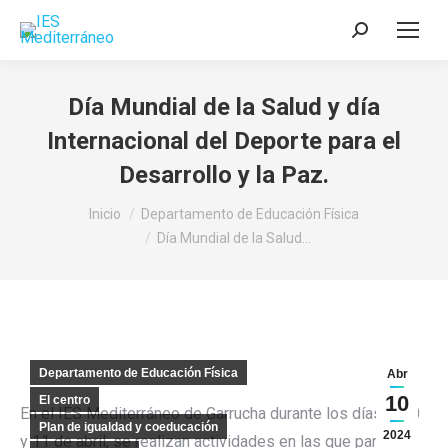
Buscar:
Día Mundial de la Salud y día
Internacional del Deporte para el
Desarrollo y la Paz.
Estás aquí:
Inicio
Departamento de Educación Física
Día Mundial de la Salud…
Departamento de Educación Física
Abr
10
El centro
En el IES Mediterráneo de Garrucha durante los días 9, 10
Plan de igualdad y coeducación
2024
y 11 de abril, se realizan actividades en las que participa