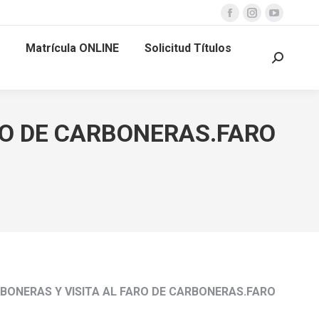
Facebook
Instagram
YouTube
page
page
page
Matrícula ONLINE
Solicitud Títulos
opens
opens
opens
Buscar:
in
in
in
new
new
new
window
window
window
RO DE CARBONERAS.FARO
CARBONERAS Y VISITA AL FARO DE CARBONERAS.FARO