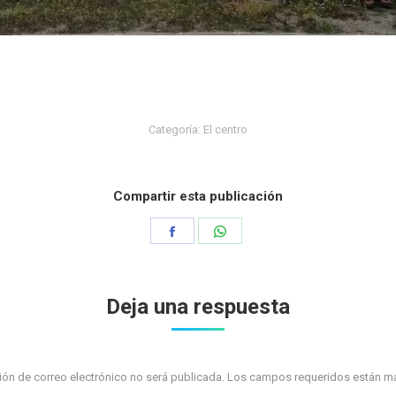
Categoría:
El centro
Compartir esta publicación
Share
Share
on
on
Facebook
WhatsApp
Deja una respuesta
ción de correo electrónico no será publicada. Los campos requeridos están 