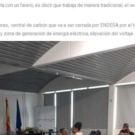
ta con un farero, es decir que trabaja de manera tradicional, el 
eras, central de carbón que va a ser cerrada por ENDESA por el te
y zona de generación de energía eléctrica, elevación del voltaje 