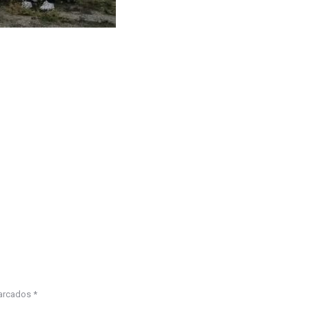
marcados
*