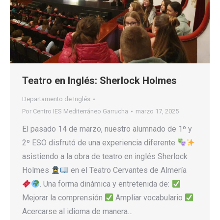
Teatro en Inglés: Sherlock Holmes
Departamento de Inglés
Por
Centro IES Mediterráneo Garrucha
marzo 17, 2025
El pasado 14 de marzo, nuestro alumnado de 1º y
2º ESO disfrutó de una experiencia diferente
asistiendo a la obra de teatro en inglés Sherlock
Holmes
en el Teatro Cervantes de Almería
. Una forma dinámica y entretenida de:
Mejorar la comprensión
Ampliar vocabulario
Acercarse al idioma de manera…