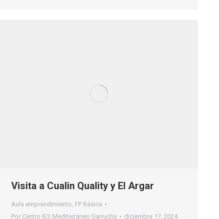
Visita a Cualin Quality y El Argar
Aula emprendimiento
,
FP Básica
Por
Centro IES Mediterráneo Garrucha
diciembre 17, 2024