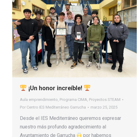
¡Un honor increíble!
Aula emprendimiento
,
Programa CIMA
,
Proyectos STEAM
Por
Centro IES Mediterráneo Garrucha
marzo 25, 2025
Desde el IES Mediterráneo queremos expresar
nuestro más profundo agradecimiento al
Ayuntamiento de Garrucha
por habernos