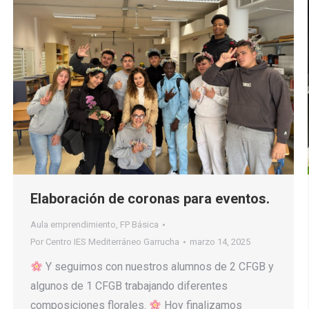
Elaboración de coronas para eventos.
Aula emprendimiento
,
FP Básica
Por
Centro IES Mediterráneo Garrucha
marzo 14, 2025
Y seguimos con nuestros alumnos de 2 CFGB y
algunos de 1 CFGB trabajando diferentes
composiciones florales.
Hoy finalizamos