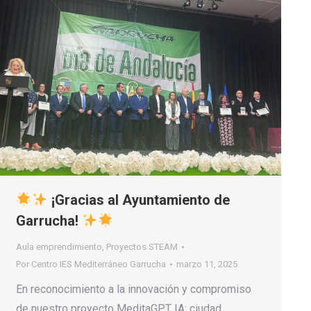
¡Gracias al Ayuntamiento de
Garrucha!
Aula emprendimiento
,
Proyectos STEAM
Por
Centro IES Mediterráneo Garrucha
marzo 11, 2025
En reconocimiento a la innovación y compromiso
de nuestro proyecto MeditaGPT IA: ciudad