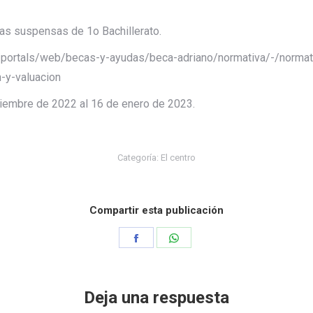
as suspensas de 1o Bachillerato.
n/portals/web/becas-y-ayudas/beca-adriano/normativa/-/norma
n-y-valuacion
ciembre de 2022 al 16 de enero de 2023.
Categoría:
El centro
Compartir esta publicación
Share
Share
on
on
Facebook
WhatsApp
Deja una respuesta