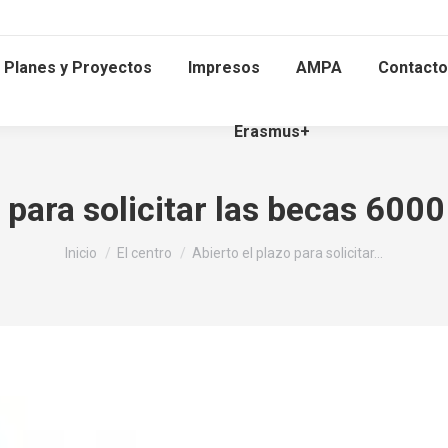
Planes y Proyectos
Impresos
AMPA
Contacto
Erasmus+
 para solicitar las becas 600
Estás aquí:
Inicio
El centro
Abierto el plazo para solicitar…