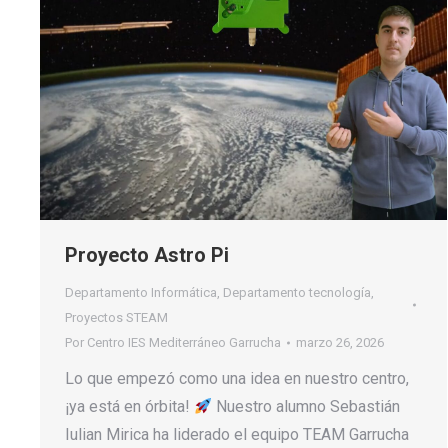
Proyecto Astro Pi
Departamento Informática
,
Departamento tecnología
,
Proyectos STEAM
Por
Centro IES Mediterráneo Garrucha
marzo 26, 2026
Lo que empezó como una idea en nuestro centro,
¡ya está en órbita!
Nuestro alumno Sebastián
Iulian Mirica ha liderado el equipo TEAM Garrucha