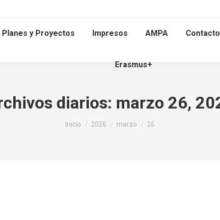
Planes y Proyectos
Impresos
AMPA
Contacto
Erasmus+
rchivos diarios:
marzo 26, 20
Estás aquí:
Inicio
2026
marzo
26