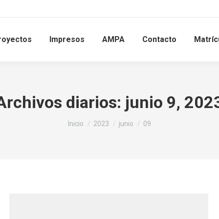
royectos
Impresos
AMPA
Contacto
Matríc
Archivos diarios:
junio 9, 202
Estás aquí:
Inicio
2023
junio
09