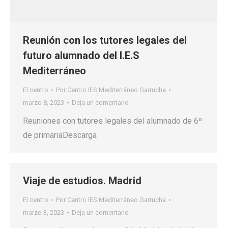
Reunión con los tutores legales del
futuro alumnado del I.E.S
Mediterráneo
El centro
Por
Centro IES Mediterráneo Garrucha
marzo 8, 2023
Deja un comentario
Reuniones con tutores legales del alumnado de 6º
de primariaDescarga
Viaje de estudios. Madrid
El centro
Por
Centro IES Mediterráneo Garrucha
marzo 3, 2023
Deja un comentario