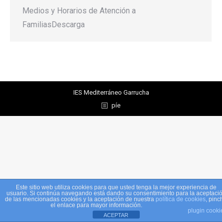
Medios y Horarios de Atención a
FamiliasDescarga
IES Mediterráneo Garrucha
píe
Este sitio web utiliza cookies para que usted tenga la mejor experiencia de
usuario. Si continúa navegando está dando su consentimiento para la aceptaci
de las mencionadas cookies y la aceptación de nuestra
política de cookies
, pinc
el enlace para mayor información.
plugin cooki
ACEPTAR