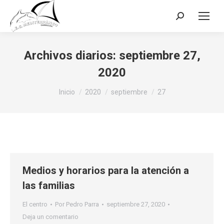
Buscar:
Archivos diarios:
septiembre 27,
2020
Estás aquí:
Inicio
2020
septiembre
27
Medios y horarios para la atención a
las familias
El centro
Por
Pedro Parra
septiembre 27, 2020
Deja un comentario