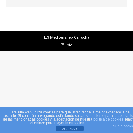
IES Mediterráneo Garrucha
píe
Este sitio web utiliza cookies para que usted tenga la mejor experiencia de
usuario. Si continúa navegando está dando su consentimiento para la aceptaci
de las mencionadas cookies y la aceptación de nuestra
política de cookies
, pinc
el enlace para mayor información.
plugin cooki
ACEPTAR