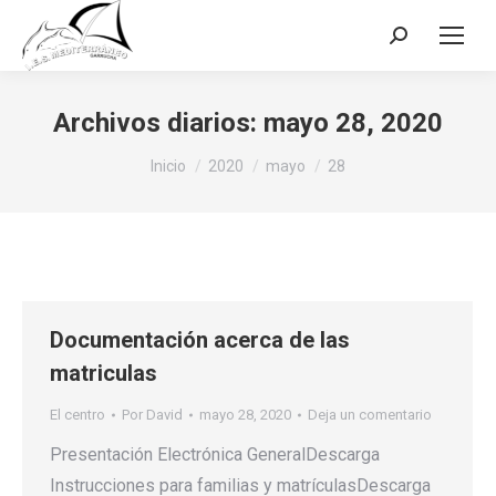
Buscar:
Archivos diarios:
mayo 28, 2020
Estás aquí:
Inicio
2020
mayo
28
Documentación acerca de las
matriculas
El centro
Por
David
mayo 28, 2020
Deja un comentario
Presentación Electrónica GeneralDescarga
Instrucciones para familias y matrículasDescarga