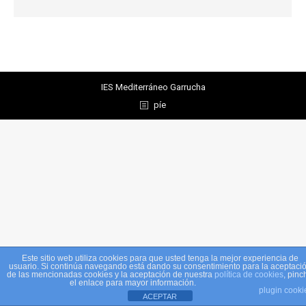
IES Mediterráneo Garrucha
píe
Este sitio web utiliza cookies para que usted tenga la mejor experiencia de
usuario. Si continúa navegando está dando su consentimiento para la aceptaci
de las mencionadas cookies y la aceptación de nuestra
política de cookies
, pinc
el enlace para mayor información.
plugin cooki
ACEPTAR