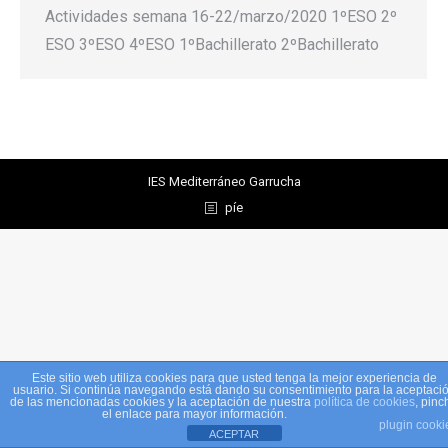
Actividades semana 16-22/marzo/2020 1ºESO 2º
ESO 3ºESO 4ºESO 1ºBachillerato 2ºBachillerato
IES Mediterráneo Garrucha
píe
Este sitio web utiliza cookies para que usted tenga la mejor experiencia de
usuario. Si continúa navegando está dando su consentimiento para la aceptaci
de las mencionadas cookies y la aceptación de nuestra
política de cookies
, pinc
el enlace para mayor información.
plugin cooki
ACEPTAR