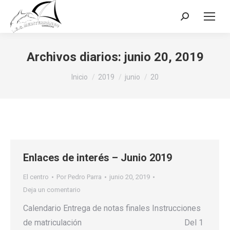
Buscar:
Archivos diarios:
junio 20, 2019
Estás aquí:
Inicio
2019
junio
20
Enlaces de interés – Junio 2019
El centro
Por
Pedro Parra
junio 20, 2019
Deja un comentario
Calendario Entrega de notas finales Instrucciones
de matriculación Del 1