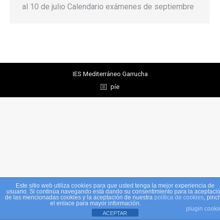
al 10 de julio Calendario exámenes de septiembre
IES Mediterráneo Garrucha
píe
Este sitio web utiliza cookies para que usted tenga la mejor experiencia de
usuario. Si continúa navegando está dando su consentimiento para la aceptaci
de las mencionadas cookies y la aceptación de nuestra
política de cookies
, pinc
el enlace para mayor información.
plugin cooki
ACEPTAR