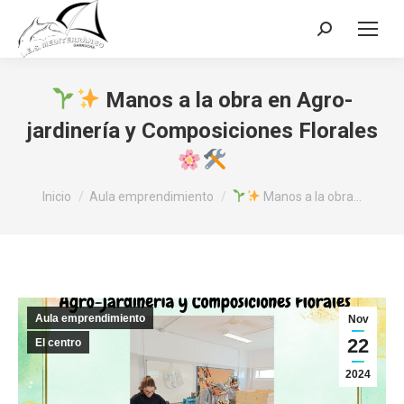
Buscar:
Manos a la obra en Agro-
jardinería y Composiciones Florales
Estás aquí:
Inicio
Aula emprendimiento
Manos a la obra…
Aula emprendimiento
Nov
22
El centro
2024