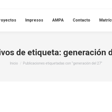
royectos
Impresos
AMPA
Contacto
Matríc
ivos de etiqueta:
generación d
Estás aquí:
Inicio
Publicaciones etiquetadas con "generación del 27"