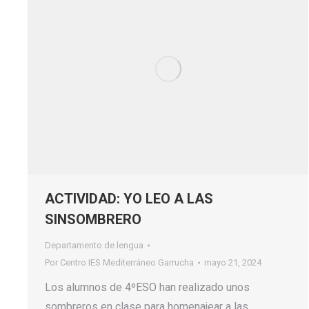
ACTIVIDAD: YO LEO A LAS
SINSOMBRERO
Departamento de lengua
Por
Centro IES Mediterráneo Garrucha
mayo 21, 2024
Los alumnos de 4ºESO han realizado unos
sombreros en clase para homenajear a las