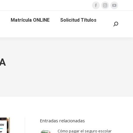
Facebook
Instagram
YouTube
page
page
page
Matrícula ONLINE
Solicitud Títulos
opens
opens
opens
Buscar:
in
in
in
new
new
new
window
window
window
A
Entradas relacionadas
ov
Cómo pagar el seguro escolar