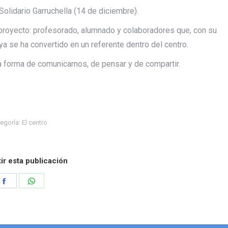
olidario Garruchella (14 de diciembre).
 proyecto: profesorado, alumnado y colaboradores que, con su
ya se ha convertido en un referente dentro del centro.
a forma de comunicarnos, de pensar y de compartir.
egoría:
El centro
r esta publicación
Share
Share
on
on
Facebook
WhatsApp