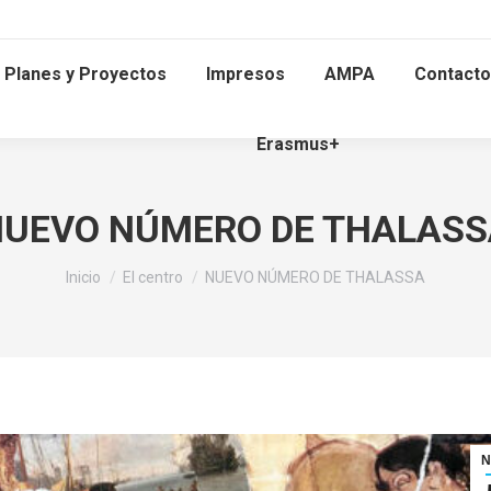
Planes y Proyectos
Impresos
AMPA
Contacto
Erasmus+
NUEVO NÚMERO DE THALASS
Estás aquí:
Inicio
El centro
NUEVO NÚMERO DE THALASSA
N