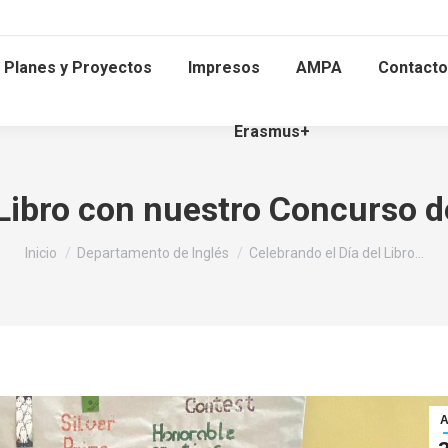
Planes y Proyectos
Impresos
AMPA
Contacto
Erasmus+
l Libro con nuestro Concurso
Estás aquí:
Inicio
Departamento de Inglés
Celebrando el Día del Libro…
A