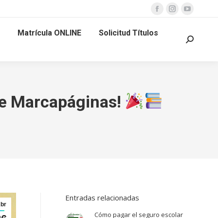
Facebook
Instagram
YouTube
page
page
page
Matrícula ONLINE
Solicitud Títulos
opens
opens
opens
Buscar:
in
in
in
new
new
new
window
window
window
 de Marcapáginas!
Entradas relacionadas
br
Cómo pagar el seguro escolar