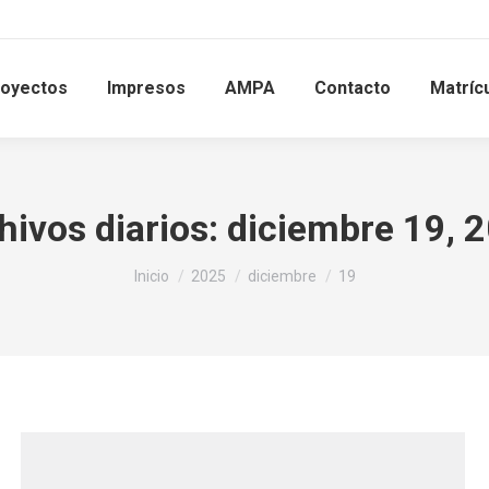
royectos
Impresos
AMPA
Contacto
Matríc
hivos diarios:
diciembre 19, 
Estás aquí:
Inicio
2025
diciembre
19