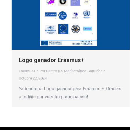
Logo ganador Erasmus+
Erasmus+
Por
Centro IES Mediterráneo Garrucha
octubre 22, 2024
Ya tenemos Logo ganador para Erasmus +. Gracias
a tod@s por vuestra participación!