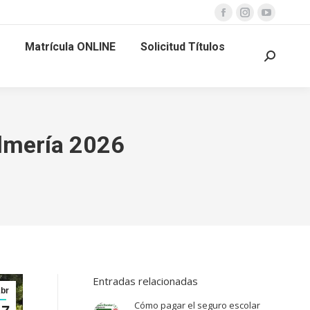
Facebook
Instagram
YouTube
page
page
page
Matrícula ONLINE
Solicitud Títulos
opens
opens
opens
Buscar:
in
in
in
new
new
new
window
window
window
Almería 2026
Entradas relacionadas
br
Cómo pagar el seguro escolar