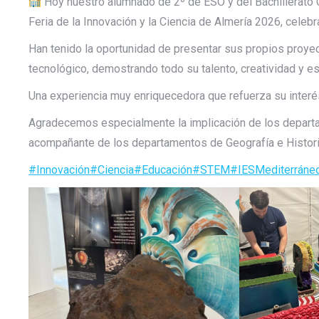
Hoy nuestro alumnado de 2º de ESO y del Bachillerato C
Feria de la Innovación y la Ciencia de Almería 2026, celebr
Han tenido la oportunidad de presentar sus propios proyect
tecnológico, demostrando todo su talento, creatividad y e
Una experiencia muy enriquecedora que refuerza su interés
Agradecemos especialmente la implicación de los departa
acompañante de los departamentos de Geografía e Historia 
#Innovación
#Ciencia
#Educación
#STEM
#IESMediterráne