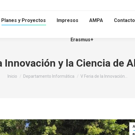
Planes y Proyectos
Impresos
AMPA
Contacto
Erasmus+
la Innovación y la Ciencia de 
Estás aquí:
Inicio
Departamento Informática
V Feria de la Innovación…
A