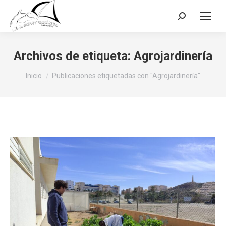
Buscar:
Archivos de etiqueta:
Agrojardinería
Estás aquí:
Inicio
Publicaciones etiquetadas con "Agrojardinería"