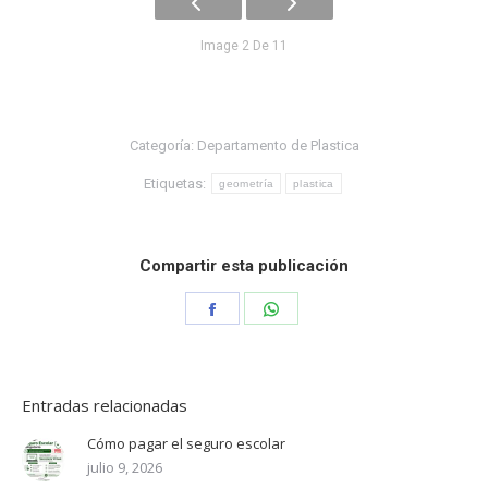
Image 2 De 11
Categoría:
Departamento de Plastica
Etiquetas:
geometría
plastica
Compartir esta publicación
Share
Share
on
on
Facebook
WhatsApp
Entradas relacionadas
Cómo pagar el seguro escolar
julio 9, 2026